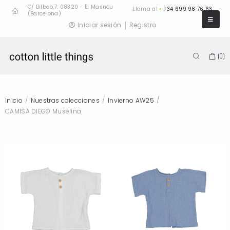
C/ Bilbao,7. 08320 - El Masnou
Llama al
•
+34 699 98 76 63
(Barcelona)
|
Iniciar sesión
Registro
(
0
)
/
/
/
Inicio
Nuestras colecciones
Invierno AW25
CAMISA DIEGO Muselina