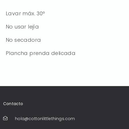
Lavar máx. 30º
No usar lejía
No secadora
Plancha prenda delicada
Contacto
hola@cottonlittlethings.com