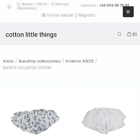
C/ Bilbao,7. 08320 - El Masnou
Llama al
•
+34 699 98 76 63
(Barcelona)
|
Iniciar sesión
Registro
(
0
)
/
/
/
Inicio
Nuestras colecciones
Invierno AW25
RANITA VOLANTES SOPHIE